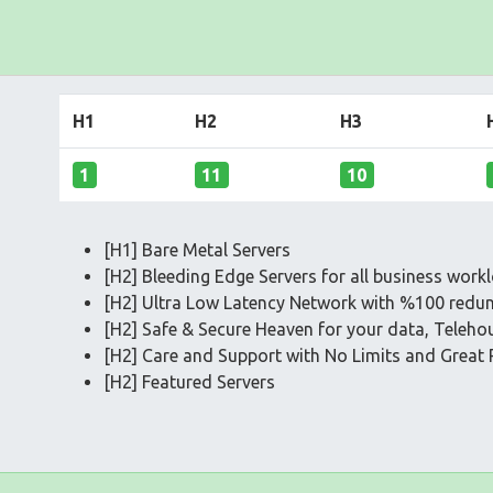
H1
H2
H3
1
11
10
[H1] Bare Metal Servers
[H2] Bleeding Edge Servers for all business work
[H2] Ultra Low Latency Network with %100 redun
[H2] Safe & Secure Heaven for your data, Teleh
[H2] Care and Support with No Limits and Great
[H2] Featured Servers