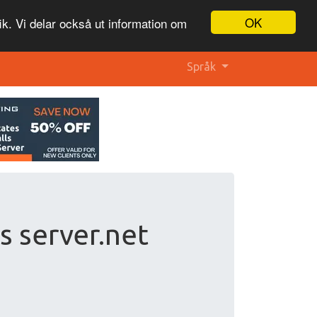
OK
ik. Vi delar också ut information om
Språk
s server.net