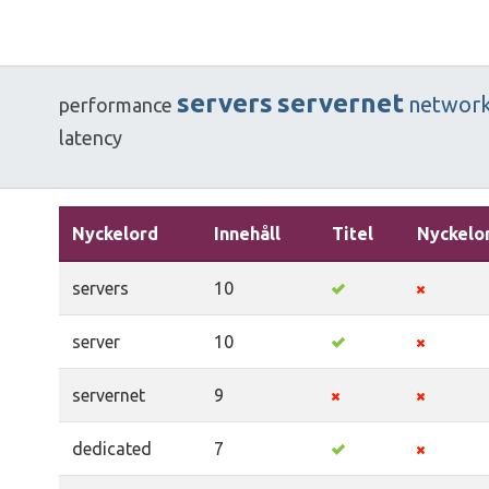
servers
servernet
networ
performance
latency
Nyckelord
Innehåll
Titel
Nyckelo
servers
10
server
10
servernet
9
dedicated
7