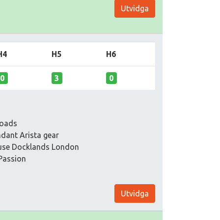
Utvidga
H4
H5
H6
0
3
0
loads
dant Arista gear
ouse Docklands London
 Passion
Utvidga