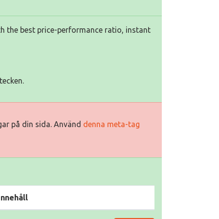
th the best price-performance ratio, instant
tecken.
ggar på din sida. Använd
denna meta-tag
Innehåll