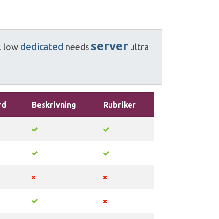
server
k
dedicated
low
needs
ultra
rd
Beskrivning
Rubriker