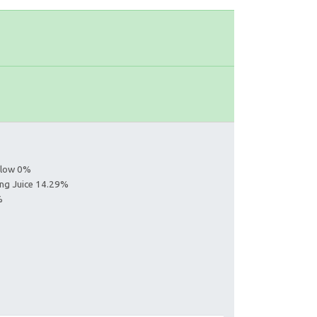
ollow 0%
ing Juice 14.29%
%