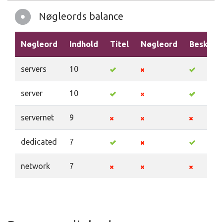
Nøgleords balance
Nøgleord
Indhold
Titel
Nøgleord
Beskriv
servers
10
server
10
servernet
9
dedicated
7
network
7