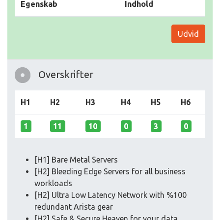
Egenskab
Indhold
Udvid
Overskrifter
H1
H2
H3
H4
H5
H6
1
11
10
0
3
0
[H1] Bare Metal Servers
[H2] Bleeding Edge Servers for all business
workloads
[H2] Ultra Low Latency Network with %100
redundant Arista gear
[H2] Safe & Secure Heaven for your data,