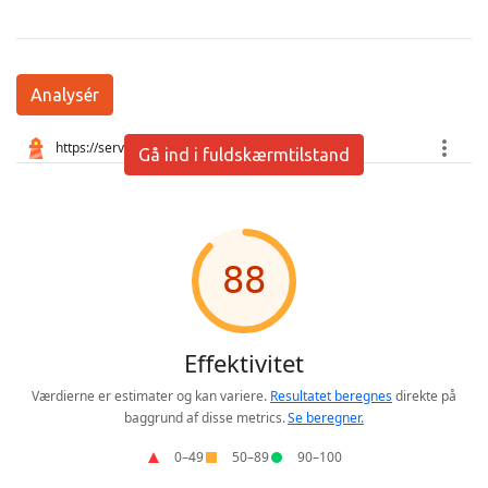
Analysér
Gå ind i fuldskærmtilstand