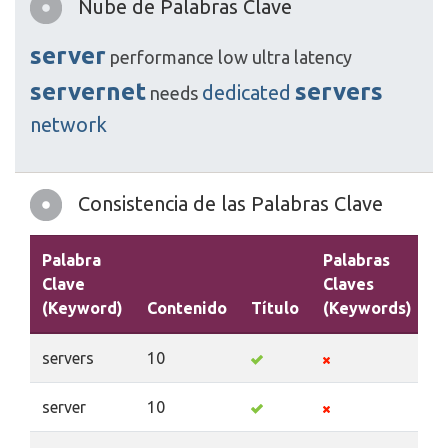
Nube de Palabras Clave
server
performance
low
ultra
latency
servernet
servers
dedicated
needs
network
Consistencia de las Palabras Clave
Palabra
Palabras
Clave
Claves
(Keyword)
Contenido
Título
(Keywords)
D
servers
10
server
10