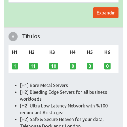
Expandir
Titulos
H1
H2
H3
H4
H5
H6
1
11
10
0
3
0
[H1] Bare Metal Servers
[H2] Bleeding Edge Servers for all business
workloads
[H2] Ultra Low Latency Network with %100
redundant Arista gear
[H2] Safe & Secure Heaven for your data,
Telehouse Docklands London