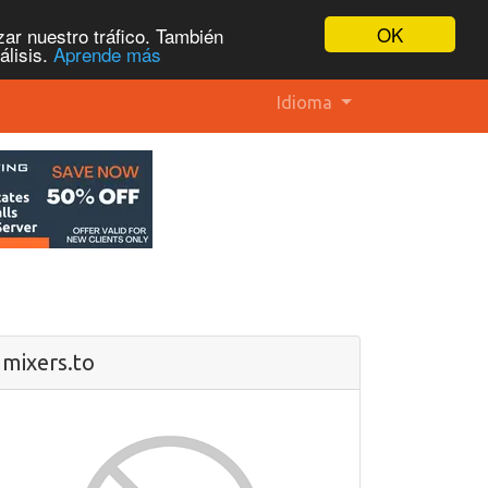
OK
ar nuestro tráfico. También
álisis.
Aprende más
Idioma
mixers.to