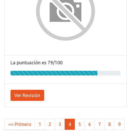
La puntuación es 79/100
Ver Revisión
<< Primero
1
2
3
4
5
6
7
8
9