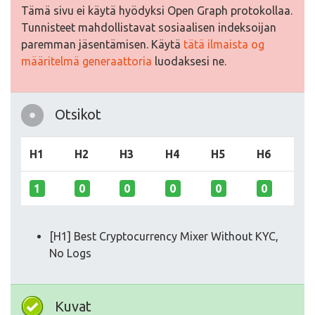
Tämä sivu ei käytä hyödyksi Open Graph protokollaa.
Tunnisteet mahdollistavat sosiaalisen indeksoijan
paremman jäsentämisen. Käytä
tätä ilmaista og
määritelmä generaattoria
luodaksesi ne.
Otsikot
H1
H2
H3
H4
H5
H6
1
0
0
0
0
0
[H1] Best Cryptocurrency Mixer Without KYC,
No Logs
Kuvat