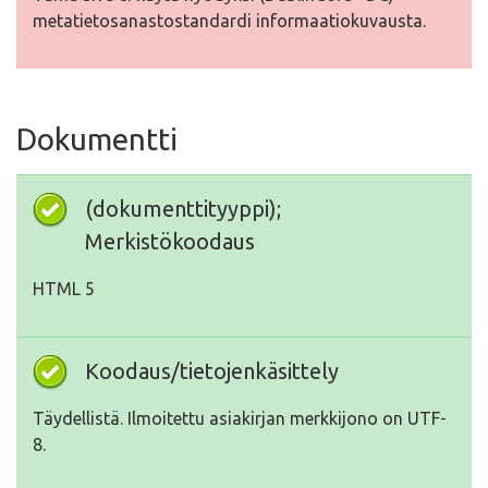
metatietosanastostandardi informaatiokuvausta.
Dokumentti
(dokumenttityyppi);
Merkistökoodaus
HTML 5
Koodaus/tietojenkäsittely
Täydellistä. Ilmoitettu asiakirjan merkkijono on UTF-
8.