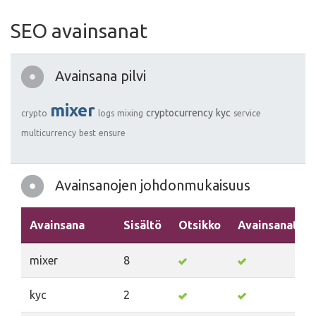
SEO avainsanat
Avainsana pilvi
mixer
cryptocurrency
kyc
crypto
logs
mixing
service
multicurrency
best
ensure
Avainsanojen johdonmukaisuus
Avainsana
Sisältö
Otsikko
Avainsanat
mixer
8
kyc
2