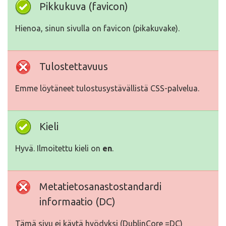
Pikkukuva (favicon)
Hienoa, sinun sivulla on favicon (pikakuvake).
Tulostettavuus
Emme löytäneet tulostusystävällistä CSS-palvelua.
Kieli
Hyvä. Ilmoitettu kieli on
en
.
Metatietosanastostandardi
informaatio (DC)
Tämä sivu ei käytä hyödyksi (DublinCore =DC)