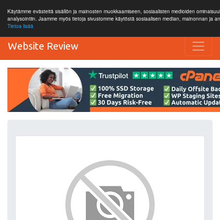
Käytämme evästeitä sisällön ja mainosten muokkaamiseen, sosiaalisten medioiden ominaisuuks
analysointiin. Jaamme myös tietoja sivustomme käytöstä sosiaalisen median, mainonnan ja
Tietoa lisää
Website Review