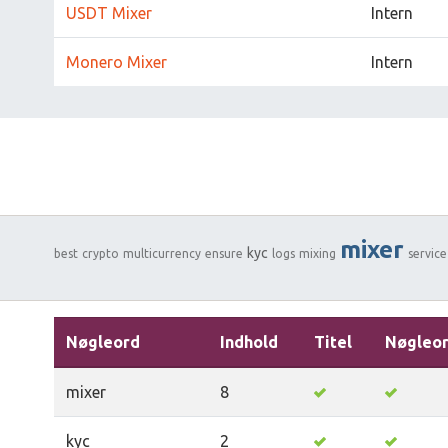
USDT Mixer
Intern
Monero Mixer
Intern
mixer
kyc
best
crypto
multicurrency
ensure
logs
mixing
service
Nøgleord
Indhold
Titel
Nøgleo
mixer
8
kyc
2