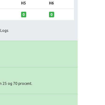
H5
H6
0
0
 Logs
m 25 og 70 procent.