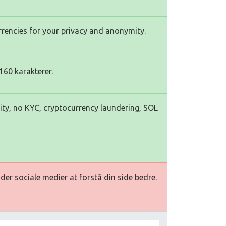
rencies for your privacy and anonymity.
160 karakterer.
ty, no KYC, cryptocurrency laundering, SOL
ader sociale medier at forstå din side bedre.