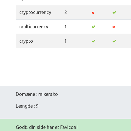
cryptocurrency
2
multicurrency
1
crypto
1
Domæne : mixers.to
Længde : 9
Godt, din side har et FavIcon!