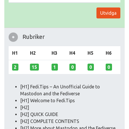
Utvidga
Rubriker
H1
H2
H3
H4
H5
H6
2
15
1
0
0
0
[H1] Fedi.Tips – An Unofficial Guide to
Mastodon and the Fediverse
[H1] Welcome to Fedi.Tips
[H2]
[H2] QUICK GUIDE
[H2] COMPLETE CONTENTS
[H2] More about Mastodon and the Fediverse