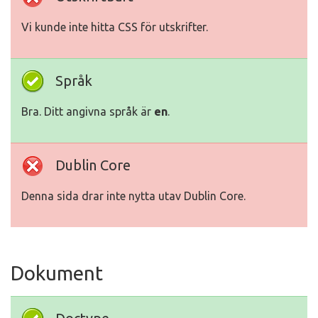
Vi kunde inte hitta CSS för utskrifter.
Språk
Bra. Ditt angivna språk är
en
.
Dublin Core
Denna sida drar inte nytta utav Dublin Core.
Dokument