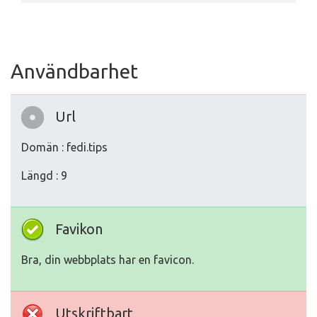
Användbarhet
Url
Domän : fedi.tips
Längd : 9
Favikon
Bra, din webbplats har en favicon.
Utskriftbart