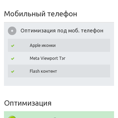
Мобильный телефон
Оптимизация под моб. телефон
Apple иконки
Meta Viewport Тэг
Flash контент
Оптимизация