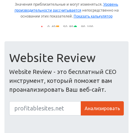
Website Review
Website Review - это бесплатный СЕО
инструмент, который поможет вам
проанализировать Ваш веб-сайт.
Анализировать