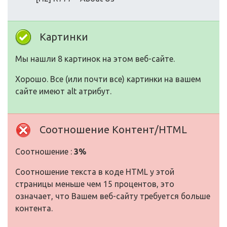
Картинки
Мы нашли 8 картинок на этом веб-сайте.
Хорошо. Все (или почти все) картинки на вашем
сайте имеют alt атрибут.
Соотношение Контент/HTML
Соотношение :
3%
Соотношение текста в коде HTML у этой
страницы меньше чем 15 процентов, это
означает, что Вашем веб-сайту требуется больше
контента.