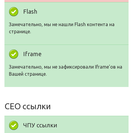
Flash
Замечательно, мы не нашли Flash контента на
странице.
Iframe
Замечательно, мы не зафиксировали Iframe'ов на
Вашей странице.
СЕО ссылки
ЧПУ ссылки