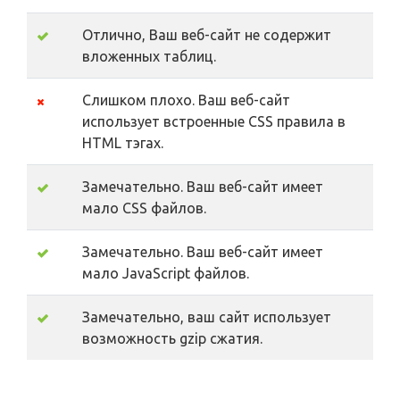
Отлично, Ваш веб-сайт не содержит
вложенных таблиц.
Слишком плохо. Ваш веб-сайт
использует встроенные CSS правила в
HTML тэгах.
Замечательно. Ваш веб-сайт имеет
мало CSS файлов.
Замечательно. Ваш веб-сайт имеет
мало JavaScript файлов.
Замечательно, ваш сайт использует
возможность gzip сжатия.