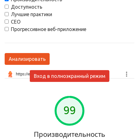
Доступность
Лучшие практики
СЕО
Прогрессивное веб-приложение
Анализировать
Вход в полноэкранный режим