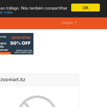
OK
osso tráfego. Nós também compartilhar
er mais
Língua
zoomart.kz