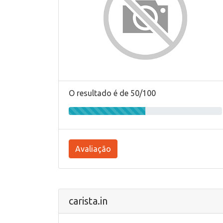
O resultado é de 50/100
Avaliação
carista.in