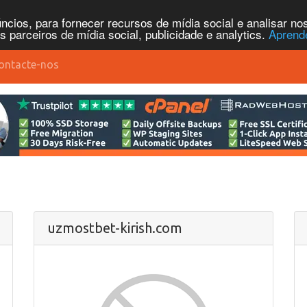
cios, para fornecer recursos de mídia social e analisar n
parceiros de mídia social, publicidade e analytics.
Aprend
ontacte-nos
uzmostbet-kirish.com