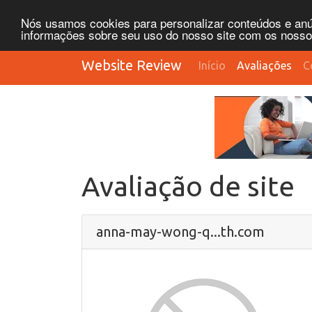
Nós usamos cookies para personalizar conteúdos e anún
informações sobre seu uso do nosso site com os nossos 
Website Review
Início
Avaliações
C
Avaliação de site
anna-may-wong-q...th.com