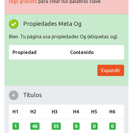
tags gratuito
para crear tus palabras clave.
Propiedades Meta Og
Bien. Tu página usa propiedades Og (etiquetas og).
Propiedad
Contenido
Expandir
Titulos
H1
H2
H3
H4
H5
H6
1
46
55
0
0
0