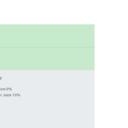
er
llow 0%
er Juice 10%