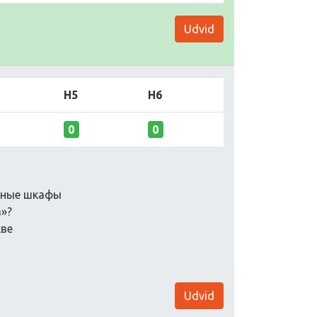
Udvid
H5
H6
0
0
инные шкафы
»?
кве
Udvid