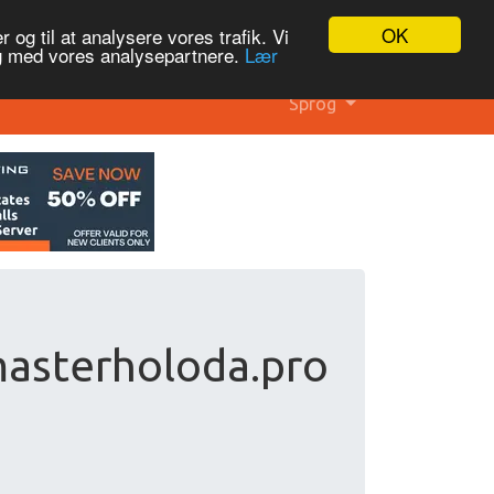
OK
 og til at analysere vores trafik. Vi
og med vores analysepartnere.
Lær
Sprog
asterholoda.pro