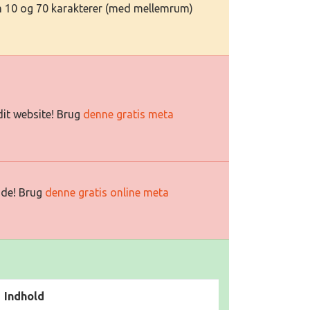
em 10 og 70 karakterer (med mellemrum)
 dit website! Brug
denne gratis meta
side! Brug
denne gratis online meta
Indhold