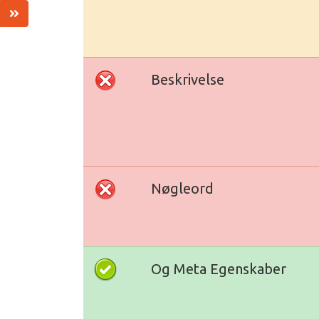
Beskrivelse
Nøgleord
Og Meta Egenskaber