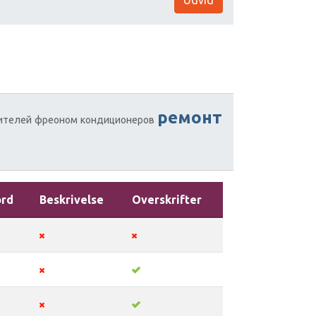
ремонт
ителей
фреоном
кондиционеров
ord
Beskrivelse
Overskrifter