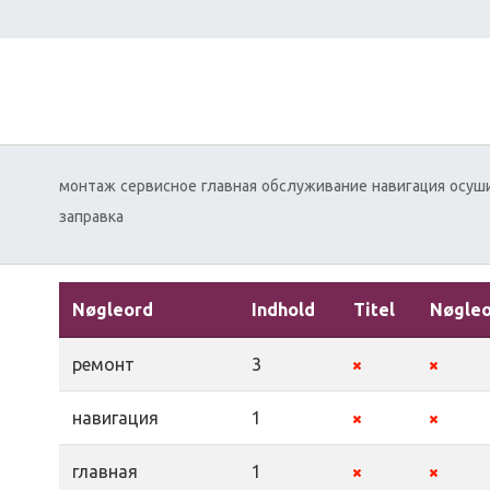
монтаж
сервисное
главная
обслуживание
навигация
осуш
заправка
Nøgleord
Indhold
Titel
Nøgle
ремонт
3
навигация
1
главная
1