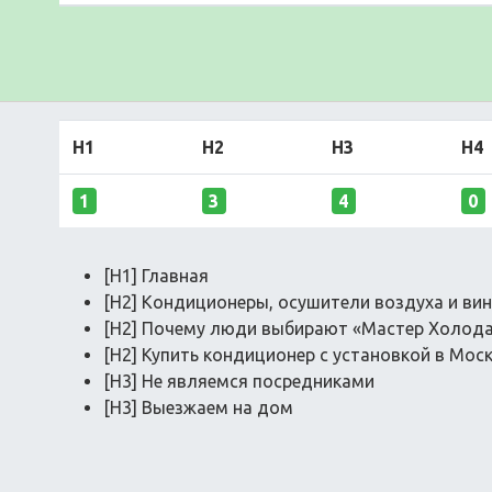
H1
H2
H3
H4
1
3
4
0
[H1] Главная
[H2] Кондиционеры, осушители воздуха и в
[H2] Почему люди выбирают «Мастер Холода
[H2] Купить кондиционер с установкой в Мос
[H3] Не являемся посредниками
[H3] Выезжаем на дом