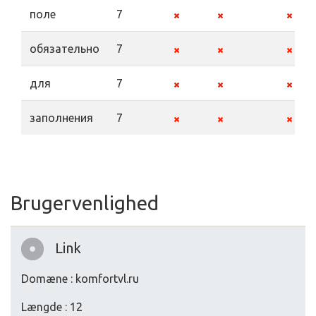
поле
7
обязательно
7
для
7
заполнения
7
Brugervenlighed
Link
Domæne : komfortvl.ru
Længde : 12