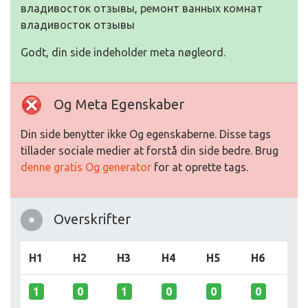
владивосток отзывы, ремонт ванных комнат
владивосток отзывы
Godt, din side indeholder meta nøgleord.
Og Meta Egenskaber
Din side benytter ikke Og egenskaberne. Disse tags
tillader sociale medier at forstå din side bedre. Brug
denne gratis Og generator
for at oprette tags.
Overskrifter
H1
H2
H3
H4
H5
H6
1
0
1
0
0
0