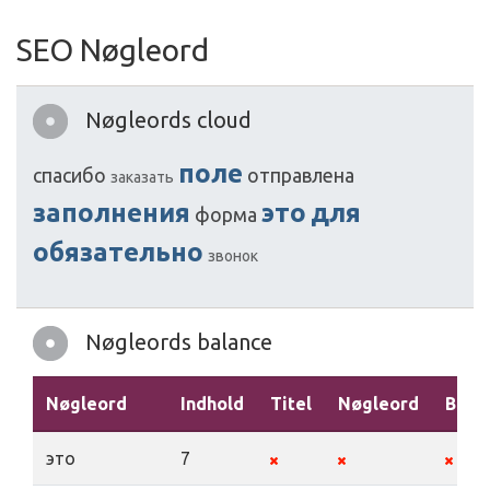
SEO Nøgleord
Nøgleords cloud
поле
спасибо
отправлена
заказать
заполнения
это
для
форма
обязательно
звонок
Nøgleords balance
Nøgleord
Indhold
Titel
Nøgleord
Besk
это
7