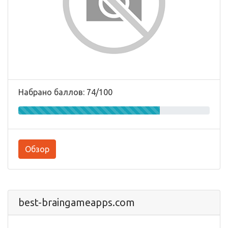
Набрано баллов: 74/100
Обзор
best-braingameapps.com