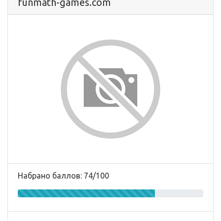
funmath-games.com
Набрано баллов: 74/100