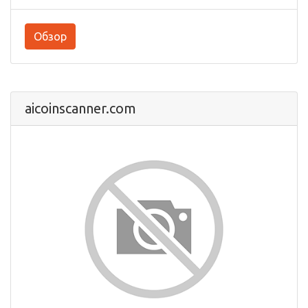
Обзор
aicoinscanner.com