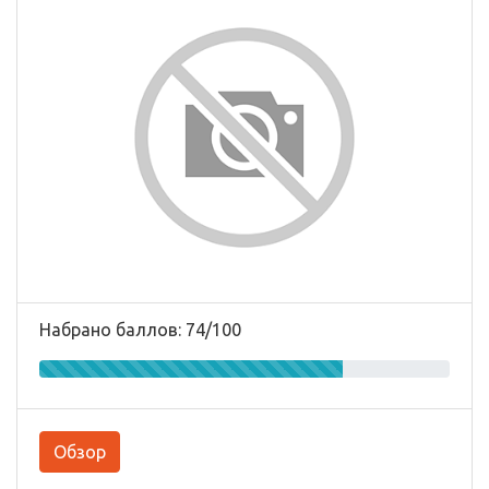
Набрано баллов: 74/100
Обзор