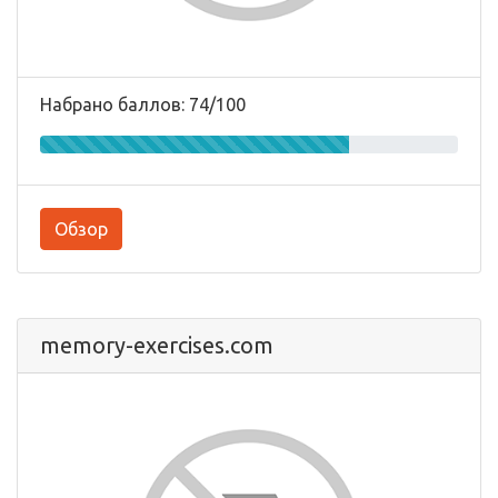
Набрано баллов: 74/100
Обзор
memory-exercises.com