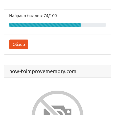
Набрано баллов: 74/100
Обзор
how-toimprovememory.com