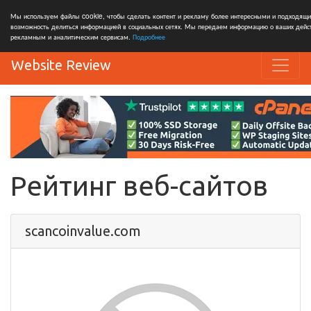
Мы используем файлы cookie, чтобы сделать контент и рекламу более интересными и подходящи
возможность делиться информацией в социальных сетях. Мы передаем информацию о ваших дейст
рекламным и аналитическим сервисам.
Подробнее
Website Review
Рейтинг веб-сайтов
scancoinvalue.com