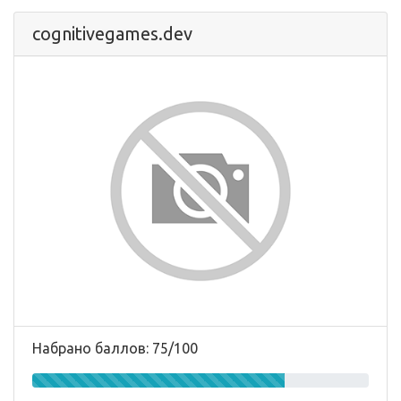
cognitivegames.dev
Набрано баллов: 75/100