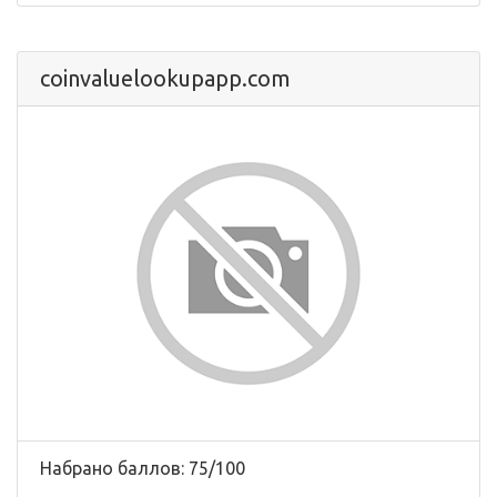
coinvaluelookupapp.com
Набрано баллов: 75/100