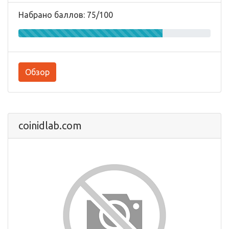
Набрано баллов: 75/100
Обзор
coinidlab.com