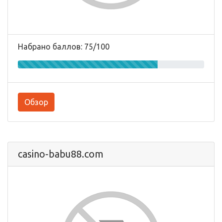
Набрано баллов: 75/100
Обзор
casino-babu88.com