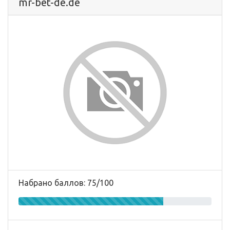
mr-bet-de.de
Набрано баллов: 75/100