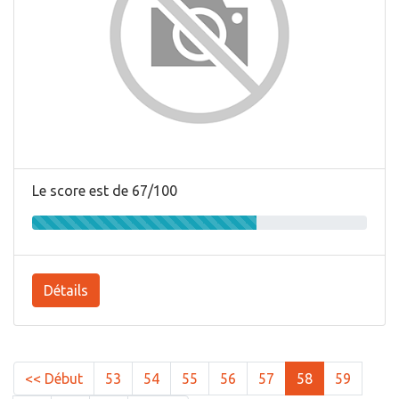
Le score est de 67/100
Détails
<< Début
53
54
55
56
57
58
59