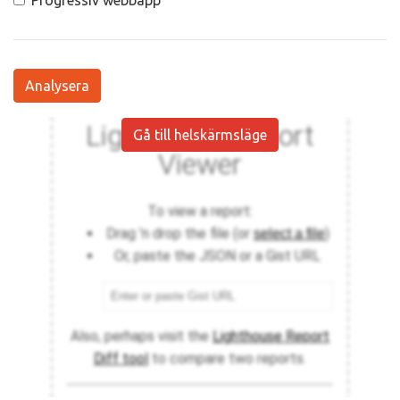
Progressiv webbapp
Analysera
Gå till helskärmsläge