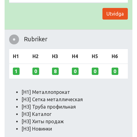
Utvidga
Rubriker
H1
H2
H3
H4
H5
H6
1
0
8
0
0
0
[H1] Металлопрокат
[H3] Сетка металлическая
[H3] Труба профильная
[H3] Каталог
[H3] Хиты продаж
[H3] Новинки