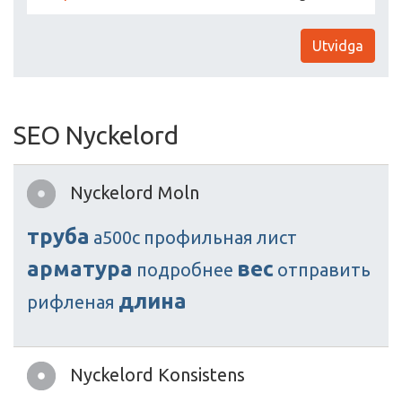
Utvidga
SEO Nyckelord
Nyckelord Moln
труба
а500с
профильная
лист
арматура
вес
подробнее
отправить
длина
рифленая
Nyckelord Konsistens