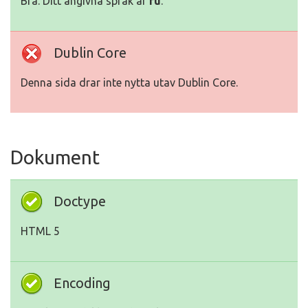
Bra. Ditt angivna språk är
ru
.
Dublin Core
Denna sida drar inte nytta utav Dublin Core.
Dokument
Doctype
HTML 5
Encoding