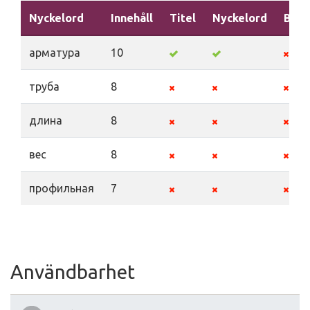
Nyckelord
Innehåll
Titel
Nyckelord
Besk
арматура
10
труба
8
длина
8
вес
8
профильная
7
Användbarhet