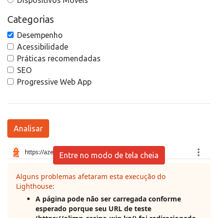
Dispositivos Móveis
Categorias
Desempenho
Acessibilidade
Práticas recomendadas
SEO
Progressive Web App
Analisar
Entre no modo de tela cheia