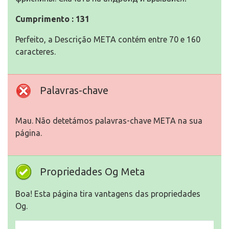
Cumprimento : 131
Perfeito, a Descrição META contém entre 70 e 160
caracteres.
Palavras-chave
Mau. Não detetámos palavras-chave META na sua
página.
Propriedades Og Meta
Boa! Esta página tira vantagens das propriedades
Og.