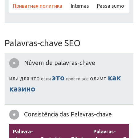
Приватная политика
Internas
Passa sumo
Palavras-chave SEO
Núvem de palavras-chave
это
как
или
для
что
олимп
если
просто
всё
казино
Consistência das Palavras-chave
Palavra-
Palavras-