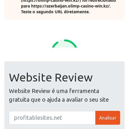
Website Review
Website Review é uma ferramenta
gratuita que o ajuda a avaliar o seu site
Analisar