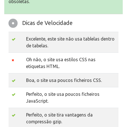
obsoletas.
Dicas de Velocidade
Excelente, este site não usa tablelas dentro
de tabelas.
Oh não, o site usa estilos CSS nas
etiquetas HTML.
Boa, o site usa poucos ficheiros CSS.
Perfeito, o site usa poucos ficheiros
JavaScript.
Perfeito, o site tira vantagens da
compressão gzip.