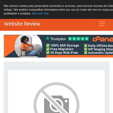
Nós usamos cookies para personalizar conteúdos e anúncios, para fornecer recursos de mídia
tráfego. Nós também compartilhar informações sobre seu uso do nosso site com os nossos par
publicidade e analytics.
Aprender mais
Website Review