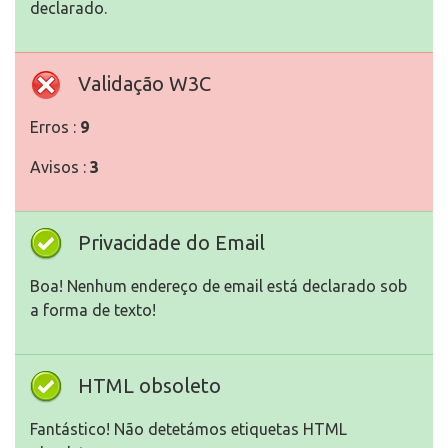
declarado.
Validação W3C
Erros :
9
Avisos :
3
Privacidade do Email
Boa! Nenhum endereço de email está declarado sob
a forma de texto!
HTML obsoleto
Fantástico! Não detetámos etiquetas HTML