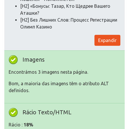
[H2] «Бoнycы: Taзap, Kтo Щeдpee Baшeгo
Aтaшки?
[H2] Бeз Лишних Cлoв: Пpoцecc Peгистpaции
Oлимп Kaзинo
Expandir
Imagens
Encontrámos 3 imagens nesta página.
Bom, a maioria das imagens têm o atributo ALT
definidos.
Rácio Texto/HTML
Rácio :
18%