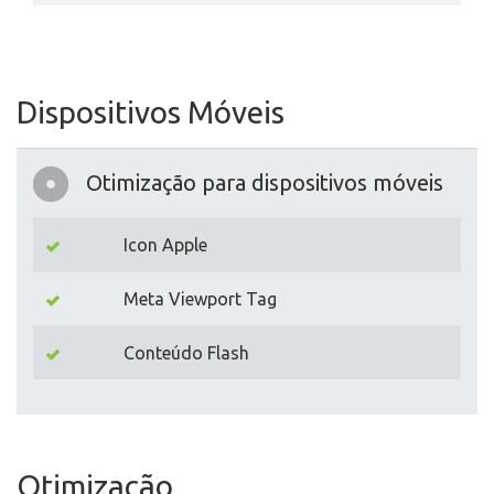
Dispositivos Móveis
Otimização para dispositivos móveis
Icon Apple
Meta Viewport Tag
Conteúdo Flash
Otimização