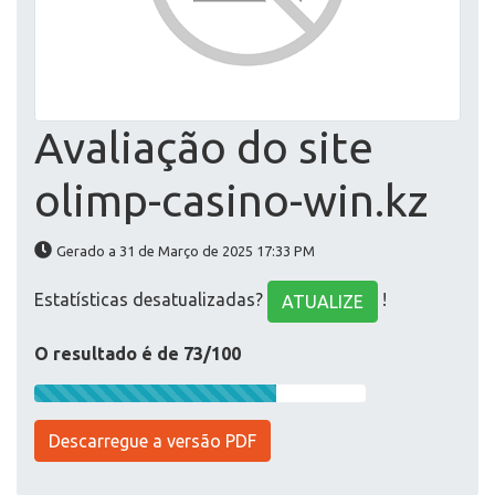
Avaliação do site
olimp-casino-win.kz
Gerado a 31 de Março de 2025 17:33 PM
Estatísticas desatualizadas?
!
ATUALIZE
O resultado é de 73/100
Descarregue a versão PDF