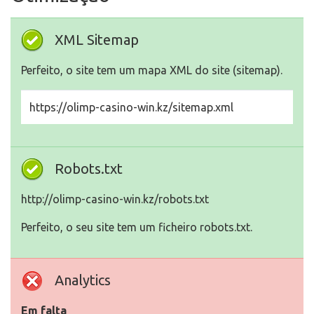
XML Sitemap
Perfeito, o site tem um mapa XML do site (sitemap).
https://olimp-casino-win.kz/sitemap.xml
Robots.txt
http://olimp-casino-win.kz/robots.txt
Perfeito, o seu site tem um ficheiro robots.txt.
Analytics
Em falta