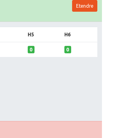
Etendre
H5
H6
0
0