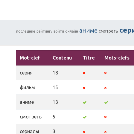
сер
аниме
смотреть
последние
рейтингу
войти
онлайн
Mot-clef
Contenu
Titre
Mots-clefs
серия
18
фильм
15
аниме
13
смотреть
5
сериалы
3