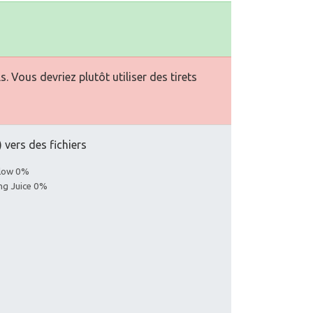
Vous devriez plutôt utiliser des tirets
 vers des fichiers
llow 0%
ing Juice 0%