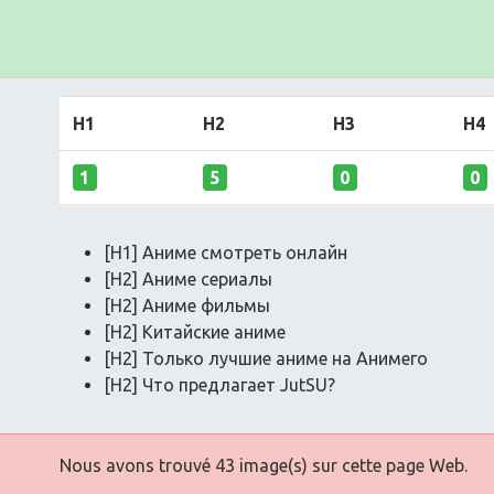
H1
H2
H3
H4
1
5
0
0
[H1] Аниме смотреть онлайн
[H2] Аниме сериалы
[H2] Аниме фильмы
[H2] Китайские аниме
[H2] Только лучшие аниме на Анимего
[H2] Что предлагает JutSU?
Nous avons trouvé 43 image(s) sur cette page Web.