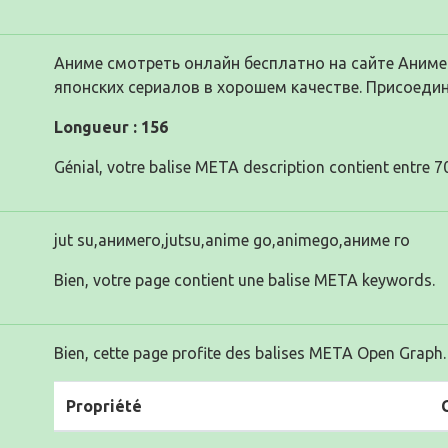
Аниме смотреть онлайн бесплатно на сайте Аниме
японских сериалов в хорошем качестве. Присоедин
Longueur : 156
Génial, votre balise META description contient entre 70
jut su,анимего,jutsu,anime go,animego,аниме го
Bien, votre page contient une balise META keywords.
Bien, cette page profite des balises META Open Graph.
Propriété