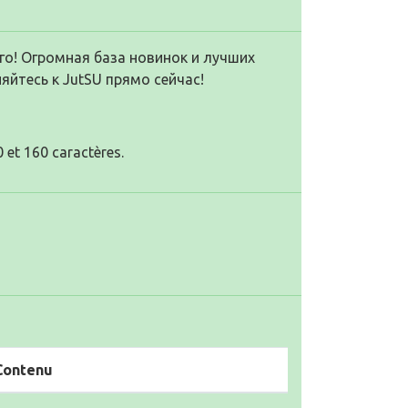
го! Огромная база новинок и лучших
яйтесь к JutSU прямо сейчас!
 et 160 caractères.
Contenu