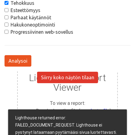
Tehokkuus
Esteettömyys
Parhaat käytännöt
Hakukoneoptimointi
Progressiivinen web-sovellus
Analysoi
Siirry koko näytön tilaan