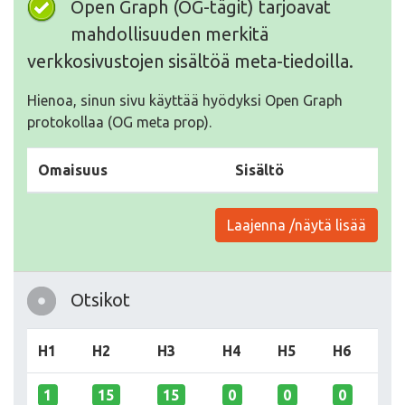
Open Graph (OG-tägit) tarjoavat
mahdollisuuden merkitä
verkkosivustojen sisältöä meta-tiedoilla.
Hienoa, sinun sivu käyttää hyödyksi Open Graph
protokollaa (OG meta prop).
Omaisuus
Sisältö
Laajenna /näytä lisää
Otsikot
H1
H2
H3
H4
H5
H6
1
15
15
0
0
0