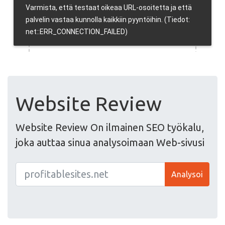
Website Review
Website Review On ilmainen SEO työkalu,
joka auttaa sinua analysoimaan Web-sivusi
Analysoi