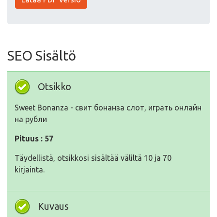
SEO Sisältö
Otsikko
Sweet Bonanza - свит бонанза слот, играть онлайн
на рубли
Pituus : 57
Täydellistä, otsikkosi sisältää väliltä 10 ja 70
kirjainta.
Kuvaus