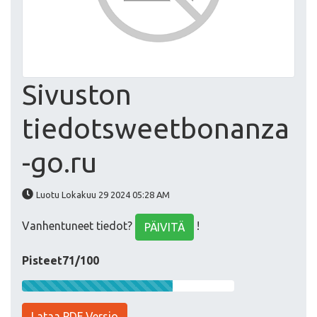
Sivuston
tiedotsweetbonanza
-go.ru
Luotu Lokakuu 29 2024 05:28 AM
Vanhentuneet tiedot?
!
PÄIVITÄ
Pisteet71/100
Lataa PDF Versio