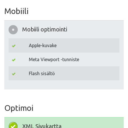
Mobiili
Mobiili optimointi
Apple-kuvake
Meta Viewport -tunniste
Flash sisältö
Optimoi
XML Sivukartta