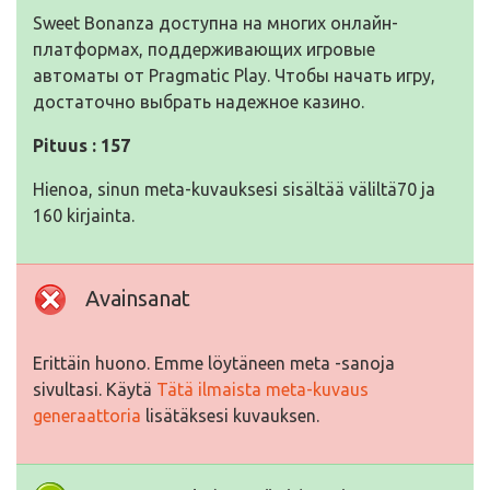
Sweet Bonanza доступна на многих онлайн-
платформах, поддерживающих игровые
автоматы от Pragmatic Play. Чтобы начать игру,
достаточно выбрать надежное казино.
Pituus : 157
Hienoa, sinun meta-kuvauksesi sisältää väliltä70 ja
160 kirjainta.
Avainsanat
Erittäin huono. Emme löytäneen meta -sanoja
sivultasi. Käytä
Tätä ilmaista meta-kuvaus
generaattoria
lisätäksesi kuvauksen.