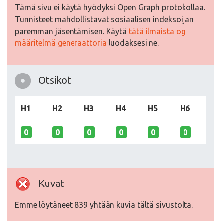
Tämä sivu ei käytä hyödyksi Open Graph protokollaa.
Tunnisteet mahdollistavat sosiaalisen indeksoijan
paremman jäsentämisen. Käytä
tätä ilmaista og
määritelmä generaattoria
luodaksesi ne.
Otsikot
H1
H2
H3
H4
H5
H6
0
0
0
0
0
0
Kuvat
Emme löytäneet 839 yhtään kuvia tältä sivustolta.