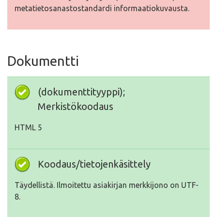
metatietosanastostandardi informaatiokuvausta.
Dokumentti
(dokumenttityyppi);
Merkistökoodaus
HTML 5
Koodaus/tietojenkäsittely
Täydellistä. Ilmoitettu asiakirjan merkkijono on UTF-
8.