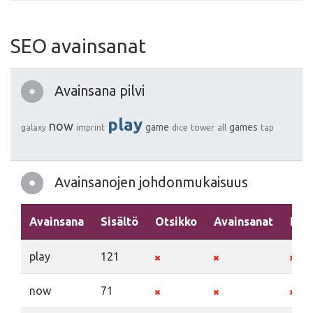
SEO avainsanat
Avainsana pilvi
play
now
game
games
galaxy
imprint
dice
tower
all
tap
Avainsanojen johdonmukaisuus
Avainsana
Sisältö
Otsikko
Avainsanat
Kuv
play
121
now
71