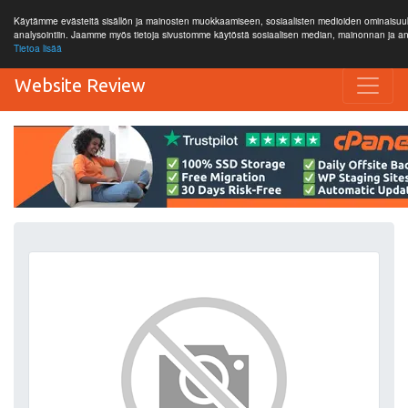
Käytämme evästeitä sisällön ja mainosten muokkaamiseen, sosiaalisten medioiden ominaisuuks
analysointiin. Jaamme myös tietoja sivustomme käytöstä sosiaalisen median, mainonnan ja
Tietoa lisää
Website Review