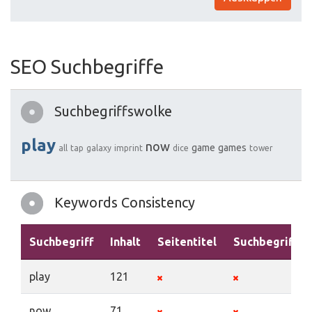
SEO Suchbegriffe
Suchbegriffswolke
play
now
game
games
all
tap
galaxy
imprint
dice
tower
Keywords Consistency
Suchbegriff
Inhalt
Seitentitel
Suchbegriffe
play
121
now
71