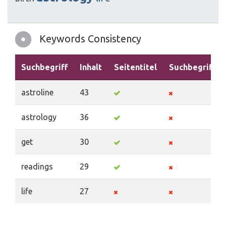
Keywords Consistency
Suchbegriff
Inhalt
Seitentitel
Suchbegriffe
astroline
43
astrology
36
get
30
readings
29
life
27