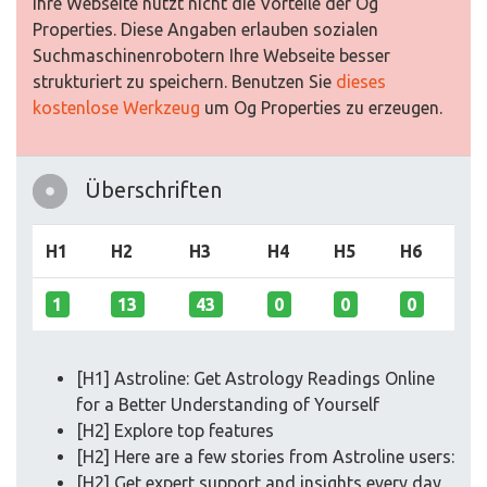
Ihre Webseite nutzt nicht die Vorteile der Og
Properties. Diese Angaben erlauben sozialen
Suchmaschinenrobotern Ihre Webseite besser
strukturiert zu speichern. Benutzen Sie
dieses
kostenlose Werkzeug
um Og Properties zu erzeugen.
Überschriften
H1
H2
H3
H4
H5
H6
1
13
43
0
0
0
[H1] Astroline: Get Astrology Readings Online
for a Better Understanding of Yourself
[H2] Explore top features
[H2] Here are a few stories from Astroline users:
[H2] Get expert support and insights every day