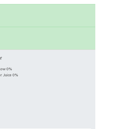
er
llow 0%
er Juice 0%