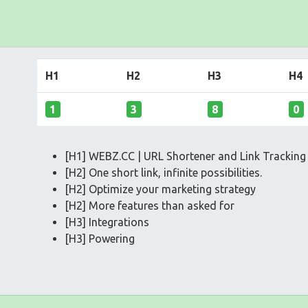
H1
H2
H3
H4
1
3
8
0
[H1] WEBZ.CC | URL Shortener and Link Tracking
[H2] One short link, infinite possibilities.
[H2] Optimize your marketing strategy
[H2] More features than asked for
[H3] Integrations
[H3] Powering