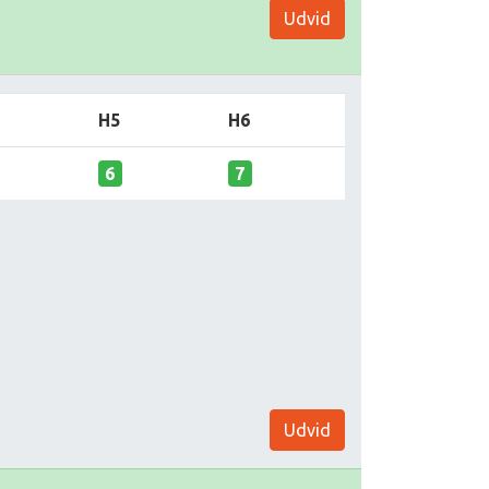
Udvid
H5
H6
6
7
Udvid