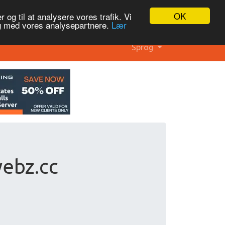
OK
 og til at analysere vores trafik. Vi
og med vores analysepartnere.
Lær
Sprog
ebz.cc