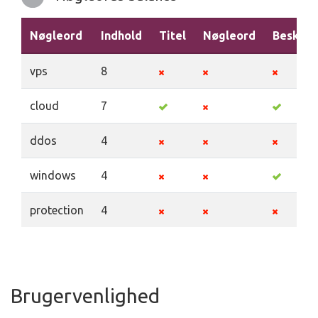
Nøgleord
Indhold
Titel
Nøgleord
Beskriv
vps
8
cloud
7
ddos
4
windows
4
protection
4
Brugervenlighed