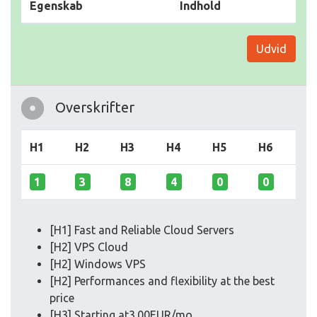
Egenskab
Indhold
Udvid
Overskrifter
H1
H2
H3
H4
H5
H6
1
3
8
4
0
0
[H1] Fast and Reliable Cloud Servers
[H2] VPS Cloud
[H2] Windows VPS
[H2] Performances and flexibility at the best
price
[H3] Starting at3.00EUR/mo