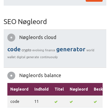
SEO Nøgleord
Nøgleords cloud
code
generator
crypto
evolving
finance
world
wallet
digital
generate
continuously
Nøgleords balance
Nøgleord
Indhold
Titel
Nøgleord
Beskriv
code
11