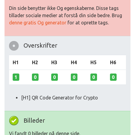
Din side benytter ikke Og egenskaberne. Disse tags
tillader sociale medier at forstå din side bedre. Brug
denne gratis Og generator
for at oprette tags.
Overskrifter
H1
H2
H3
H4
H5
H6
1
0
0
0
0
0
[H1] QR Code Generator for Crypto
Billeder
Vi fandt 0 billeder på denne side.