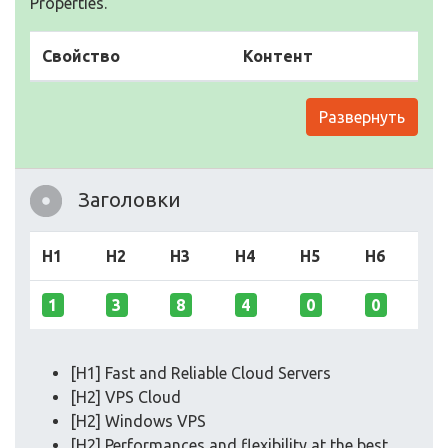
Properties.
Свойство
Контент
Развернуть
Заголовки
H1
H2
H3
H4
H5
H6
1
3
8
4
0
0
[H1] Fast and Reliable Cloud Servers
[H2] VPS Cloud
[H2] Windows VPS
[H2] Performances and flexibility at the best