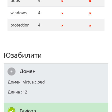
ddos
4
windows
4
protection
4
Юзабилити
Домен
Домен : virtua.cloud
Длина : 12
Favicon