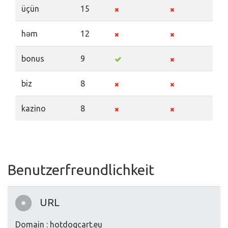
üçün
15
həm
12
bonus
9
biz
8
kazino
8
Benutzerfreundlichkeit
URL
Domain : hotdogcart.eu