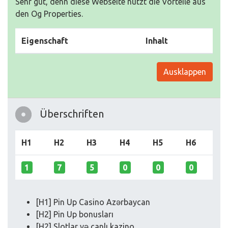
Sehr gut, denn diese Webseite nutzt die Vorteile aus
den Og Properties.
Eigenschaft
Inhalt
Ausklappen
Überschriften
H1
H2
H3
H4
H5
H6
1
7
5
0
0
0
[H1] Pin Up Casino Azərbaycan
[H2] Pin Up bonusları
[H2] Slotlar və canlı kazino