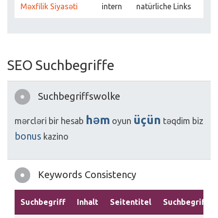
Məxfilik Siyasəti
intern
natürliche Links
SEO Suchbegriffe
Suchbegriffswolke
həm
üçün
mərcləri
bir
hesab
oyun
təqdim
biz
bonus
kazino
Keywords Consistency
Suchbegriff
Inhalt
Seitentitel
Suchbegriffe