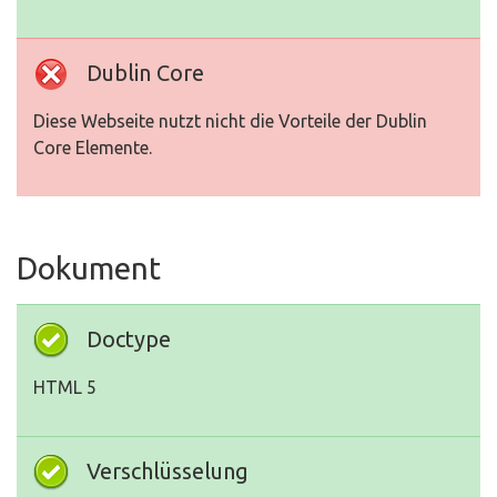
Dublin Core
Diese Webseite nutzt nicht die Vorteile der Dublin
Core Elemente.
Dokument
Doctype
HTML 5
Verschlüsselung