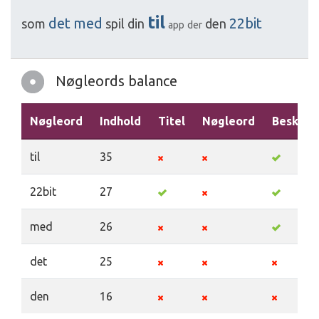
til
det
med
22bit
som
spil
din
den
app
der
Nøgleords balance
Nøgleord
Indhold
Titel
Nøgleord
Beskriv
til
35
22bit
27
med
26
det
25
den
16