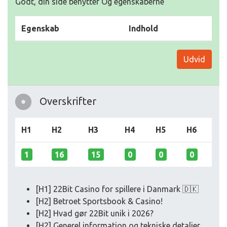
Godt, din side benytter Og egenskaberne
Egenskab
Indhold
Udvid
Overskrifter
H1
H2
H3
H4
H5
H6
1
16
15
0
0
0
[H1] 22Bit Casino for spillere i Danmark 🇩🇰
[H2] Betroet Sportsbook & Casino!
[H2] Hvad gør 22Bit unik i 2026?
[H2] Generel information og tekniske detaljer